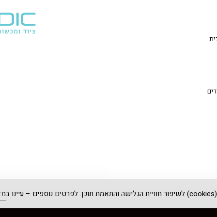
דים
 ב
מד