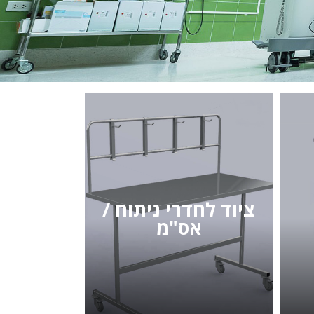
ציוד לחדרי ניתוח /
אס"מ