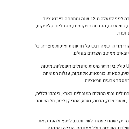
חברת אורי מדיק (Uri Medic) נוסדה לפני למעלה מ 12 שנה ומתמחה בייבוא ציוד
, בתי אבות, מוסדות שיקומיים, מטפלים, קליניקות,
ועוד.
ורי מדיק שמה דגש על חדשנות ואיכות מוצריה. כל
ובאים ממיטב היצרנים בעולם.
סל המוצרים העשיר של Uri Medic כולל בין היתר מיטות טיפולים חשמליות, מיטות
רפיה, כסאות, כורסאות, אלונקות, עגלות רפואיות
במספר צבעים ווריאציות.
חולים ובתי החולים המובילים בארץ, בינהם: כללית,
 , שערי צדק, הדסה, נארא, אמריקן לייזר, תל השומר
 מדיק ישמח לעמוד לשירותכם, לייעץ ולהעניק את
שלכם. השירות כולל אספקה, הובלה והתקנה.